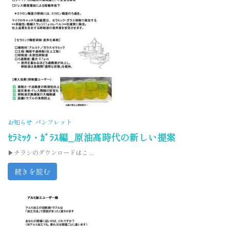
お知らせ
パンフレット
ｾﾗﾐｯｸ・ｶﾞﾗｽ編_原油高時代の新しい提案
▶チラシのダウンロードはこ ...
続きを読む