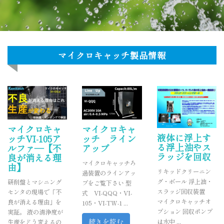
コ
ン
TOP
マイクロキャッチ
製品紹介
事例紹介
テ
ン
ツ
マイクロキャッチ製品情報
へ
お知らせ
会社情報
コラム
よくある質問
ス
キ
ッ
採用情報
お問い合わせ
メルマガ
プ
マイクロキャ
マイクロキャ
液体に浮上す
ッチVI-105ア
ッチ ライン
る浮上油やス
ルファ―【不
アップ
ラッジを回収
良が消える理
マイクロキャッチろ
由】
リキッドクリーニン
過装置のラインアッ
グ・ボール 浮上油・
研削盤とマシニング
プをご覧下さい 型
スラッジ回収装置
センタの現場で「不
式 VI-QQQ・VI-
マイクロキャッチオ
良が消える理由」を
105・VI-TW-1 ...
プション 回収ポンプ
実証。 液の清浄度が
続きを読む
は水中 ...
生産をどう変えるの