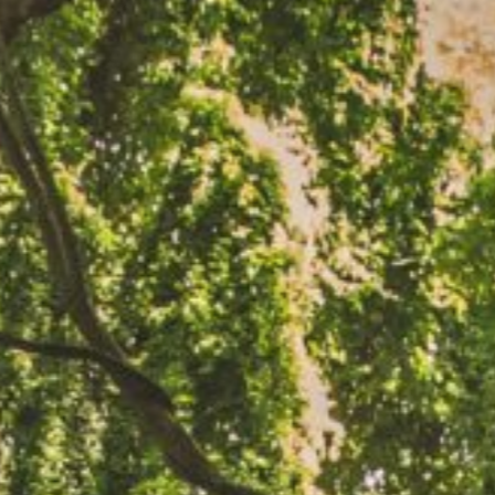
コ
ン
TOP
マイクロキャッチ
製品紹介
事例紹介
テ
ン
ツ
へ
お知らせ
会社情報
コラム
よくある質問
ス
キ
ッ
採用情報
お問い合わせ
メルマガ
プ