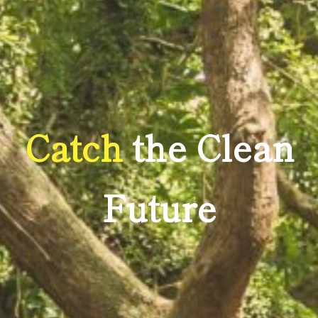
Catch
the Clean
Future