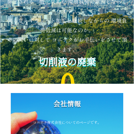
排出される二酸化炭素が 環境負荷の原因となって
います。
何も変えずウェット加工を継続しながらの 環境負
荷低減は可能なのか。
その問いに対して コニテクがお手伝いをさせて頂
きます。
切削液の廃棄
0
会社情報
を目指します
コニテク株式会社についてのページです。
もっと読む