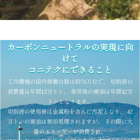
カーボンニュートラルの実現に向
けて
コニテクにできること
工作機械の国内稼働台数は約70万台で、 切削液の
消費量は年間13万トン、 使用後の廃油は年間42万
トンとなります。
切削液の使用後は金属粉を含んだ汚泥となり、 42
万トンの廃油は焼却処理されますが、 その際に大
量のエネルギーが消費され、