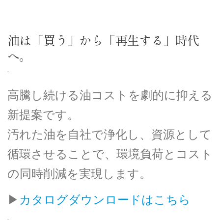
コ
ン
TOP
マイクロキャッチ
製品紹介
事例紹介
テ
ン
油は「買う」から「再生する」時代
ツ
へ。
へ
お知らせ
会社情報
コラム
よくある質問
ス
キ
’
ッ
採用情報
お問い合わせ
メルマガ
プ
高騰し続ける油コストを劇的に抑える
新提案です。
汚れた油を自社で浄化し、資源として
循環させることで、環境負荷とコスト
の同時削減を実現します。
▶
カタログダウンロードはこちら