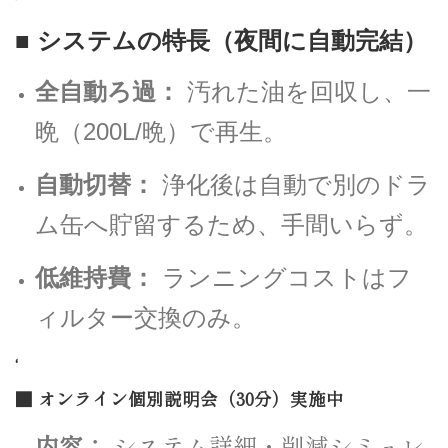
’
■ システムの特長（夜間に自動完結）
全自動ろ過：
汚れた油を回収し、一
晩（200L/晩）で再生。
自動切替：
浄化後は自動で別のドラ
ム缶へ貯留するため、手間いらず。
低維持費：
ランニングコストはフ
ィルター交換のみ。
‘
■ オンライン個別説明会（30分）実施中
内容：
システム詳細・削減シミュレ