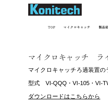
コ
ン
テ
ン
ツ
TOP
マイクロキャッチ
製品
へ
ス
キ
ッ
プ
マイクロキャッチ ラ
マイクロキャッチろ過装置の
型式 VI-QQQ・VI-105・VI-T
ダウンロードはこちらから