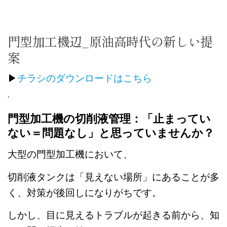
コ
ン
TOP
マイクロキャッチ
製品紹介
事例紹介
テ
ン
門型加工機辺_原油高時代の新しい提
ツ
案
へ
お知らせ
会社情報
コラム
よくある質問
ス
キ
▶
チラシのダウンロードはこちら
ッ
採用情報
お問い合わせ
メルマガ
プ
’
門型加工機の切削液管理：「止まってい
ない＝問題なし」と思っていませんか？
大型の門型加工機において、
切削液タンクは「見えない場所」にあることが多
く、対策が後回しになりがちです。
しかし、目に見えるトラブルが起きる前から、知