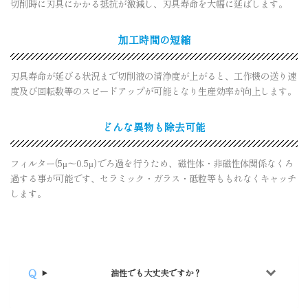
切削時に刃具にかかる抵抗が激減し、刃具寿命を大幅に延ばします。
加工時間の短縮
刃具寿命が延びる状況まで切削液の清浄度が上がると、工作機の送り速
度及び回転数等のスピードアップが可能となり生産効率が向上します。
どんな異物も除去可能
フィルター(5μ～0.5μ)でろ過を行うため、磁性体・非磁性体関係なくろ
過する事が可能です、セラミック・ガラス・砥粒等ももれなくキャッチ
します。
油性でも大丈夫ですか？