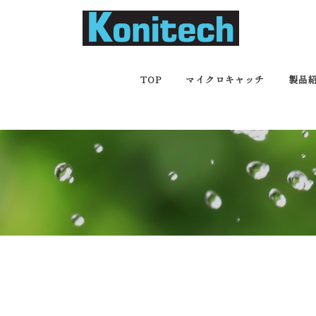
コ
ン
テ
ン
ツ
TOP
マイクロキャッチ
製品
へ
ス
キ
ッ
プ